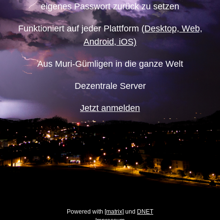
eigenes Passwort zurück zu setzen
Funktioniert auf jeder Plattform
(Desktop, Web,
Android, iOS)
Aus Muri-Gümligen in die ganze Welt
Dezentrale Server
Jetzt anmelden
Powered with
[matrix]
und
DNET